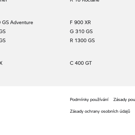
 GS Adventure
F 900 XR
 GS
G 310 GS
 GS
R 1300 GS
X
C 400 GT
Podmínky používání
Zásady pou
Zásady ochrany osobních údajů