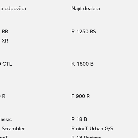
 a odpovědi
Najít dealera
 RR
R 1250 RS
 XR
0 GTL
K 1600 B
 R
F 900 R
lassic
R 18 B
T Scrambler
R nineT Urban G/S
(aktuální)
ineT
R 18 Roctane