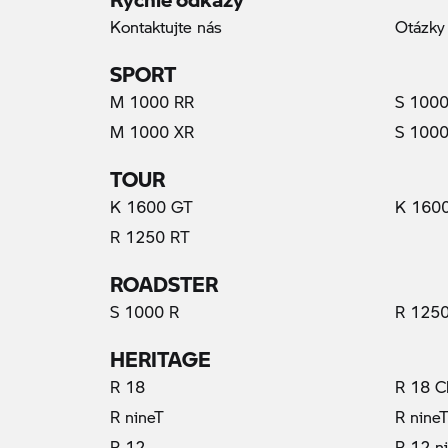
Kontaktujte nás
Otázky
SPORT
M 1000 RR
S 1000
M 1000 XR
S 1000
TOUR
K 1600 GT
K 160
R 1250 RT
ROADSTER
S 1000 R
R 1250
HERITAGE
R 18
R 18 C
R nineT
R nine
R 12
R 12 n