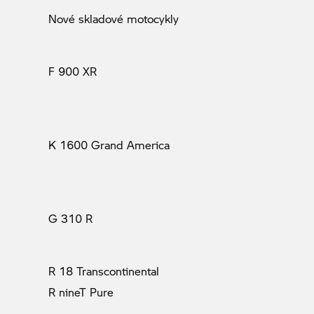
Nové skladové motocykly
F 900 XR
K 1600 Grand America
G 310 R
R 18 Transcontinental
R nineT Pure