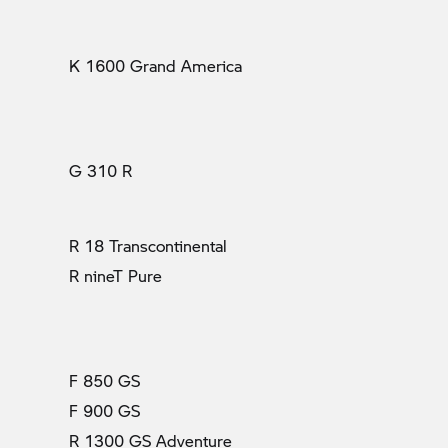
K 1600 Grand America
G 310 R
R 18 Transcontinental
R nineT Pure
F 850 GS
F 900 GS
R 1300 GS Adventure