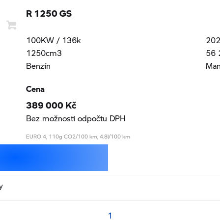
R 1250 GS
100KW / 136k
20
1250cm3
56 
Benzín
Man
Cena
389 000 Kč
Bez možnosti odpočtu DPH
EURO 4, 110g CO2/100 km, 4.8l/100 km
y
1