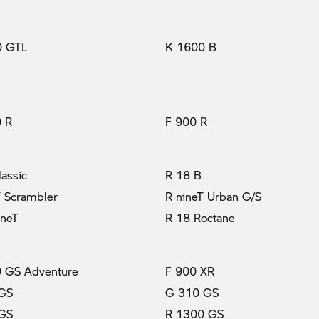
0 GTL
K 1600 B
 R
F 900 R
lassic
R 18 B
T Scrambler
R nineT Urban G/S
ineT
R 18 Roctane
 GS Adventure
F 900 XR
 GS
G 310 GS
 GS
R 1300 GS