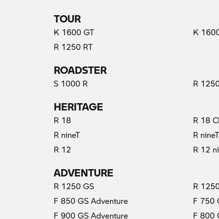
TOUR
K 1600 GT
K 160
R 1250 RT
ROADSTER
S 1000 R
R 1250
HERITAGE
R 18
R 18 C
R nineT
R nine
R 12
R 12 n
ADVENTURE
(aktuální)
R 1250 GS
R 1250
F 850 GS Adventure
F 750
F 900 GS Adventure
F 800