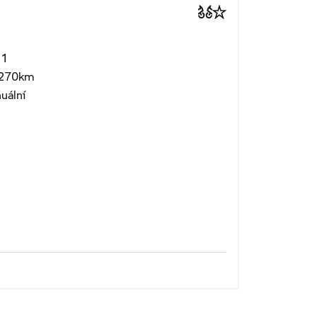
21
270km
uální