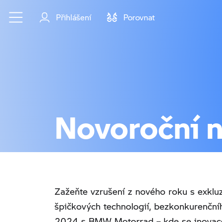
Přejít na hlavní obsah
Přihlášení
Porovnat
Novoroční 
Zažeňte vzrušení z nového roku s exkl
špičkových technologií, bezkonkurenční
2024 s BMW Motorrad – kde se inovace 