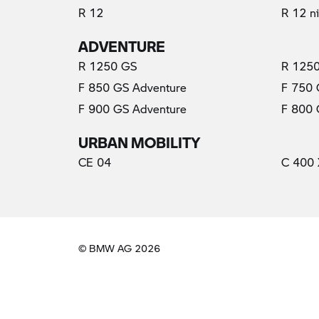
R 12
R 12 n
ADVENTURE
R 1250 GS
R 1250
F 850 GS Adventure
F 750
F 900 GS Adventure
F 800
URBAN MOBILITY
CE 04
C 400 
© BMW AG 2026