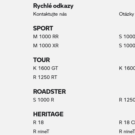
Rychlé odkazy
Kontaktujte nás
Otázky
SPORT
M 1000 RR
S 1000
M 1000 XR
S 1000
TOUR
K 1600 GT
K 160
R 1250 RT
ROADSTER
S 1000 R
R 1250
HERITAGE
R 18
R 18 C
R nineT
R nine