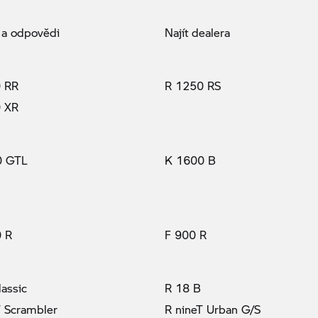
 a odpovědi
Najít dealera
 RR
R 1250 RS
 XR
0 GTL
K 1600 B
 R
F 900 R
lassic
R 18 B
T Scrambler
R nineT Urban G/S