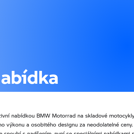
nabídka
uzivní nabídkou BMW Motorrad na skladové motocykly
ho výkonu a osobitého designu za neodolatelné ceny. 
snoubí s nadšením, nyní se speciálními nabídkami 