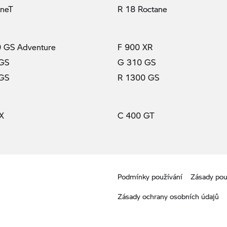
ineT
R 18 Roctane
 GS Adventure
F 900 XR
 GS
G 310 GS
 GS
R 1300 GS
X
C 400 GT
Podmínky používání
Zásady pou
Zásady ochrany osobních údajů