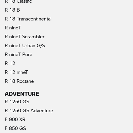
R 18 Classic
R 18 B
R 18 Transcontinental
R nineT
R nineT Scrambler
R nineT Urban G/S
R nineT Pure
R 12
R 12 nineT
R 18 Roctane
ADVENTURE
R 1250 GS
R 1250 GS Adventure
F 900 XR
F 850 GS