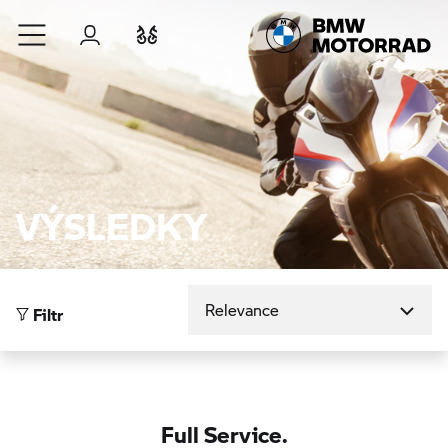
Přejít na hlavní obsah
Přihlášení
Porovnat
VÝSLEDKY
Seřadit podle
Filtr
Full Service.