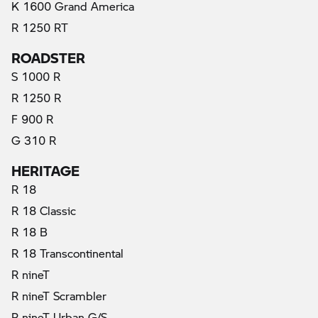
K 1600 Grand America
R 1250 RT
ROADSTER
S 1000 R
R 1250 R
F 900 R
G 310 R
HERITAGE
R 18
R 18 Classic
R 18 B
R 18 Transcontinental
R nineT
R nineT Scrambler
R nineT Urban G/S