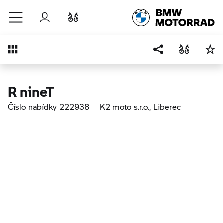
Přejít na hlavní obsah
Přihlášení
Porovnat
Přehled
R nineT
Číslo nabídky 222938
K2 moto s.r.o.
, Liberec