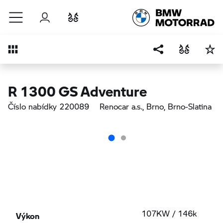
Přejít na hlavní obsah
Přihlášení
Porovnat
Přehled
R 1300 GS Adventure
Číslo nabídky 220089
Renocar a.s., Brno
, Brno-Slatina
Výkon
107KW / 146k