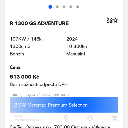
R 1300 GS ADVENTURE
107KW / 146k
2024
1300cm3
10 300km
Benzín
Manuální
Cena
613 000 Kč
Bez možnosti odpočtu DPH
EURO 5, 113g CO2/100 km, 4.9l/100 km
BMW Motorrad Premium Selection
CarTec Ostrava s.r.o., 703 00 Ostrava - Vitkovice