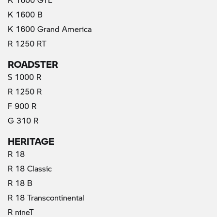
K 1600 B
K 1600 Grand America
R 1250 RT
ROADSTER
S 1000 R
R 1250 R
F 900 R
G 310 R
HERITAGE
R 18
R 18 Classic
R 18 B
R 18 Transcontinental
R nineT