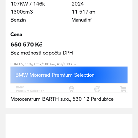
107KW / 146k
2024
1300cm3
11 517km
Benzín
Manuální
Cena
650 570 Kč
Bez možnosti odpočtu DPH
EURO 5, 113g CO2/100 km, 4.9l/100 km
BMW Motorrad Premium Selection
Motocentrum BARTH s.r.o., 530 12 Pardubice