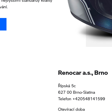
nejvyššími standardy kvality
vání.
Renocar a.s., Brno
Řípská 5c
627 00 Brno-Slatina
Telefon +420548141599
Otevírací doba