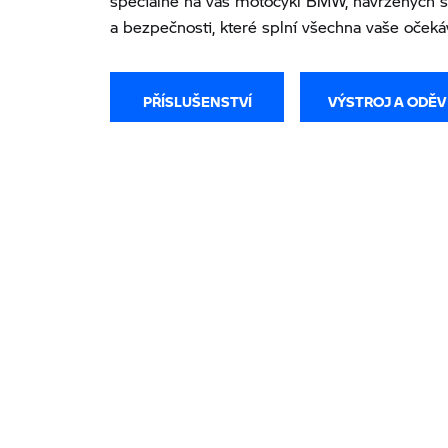
speciálně na váš motocykl BMW, navržených s 
a bezpečnosti, které splní všechna vaše očeká
PŘÍSLUŠENSTVÍ
VÝSTROJ A ODĚV