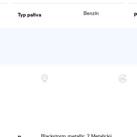
Typ paliva
P
Benzín
Barva
Blackstorm metallic 2 Metalický