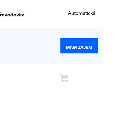
řevodovka
Automatická
MÁM ZÁJEM