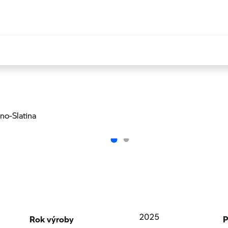
rno-Slatina
Rok výroby
P
2025