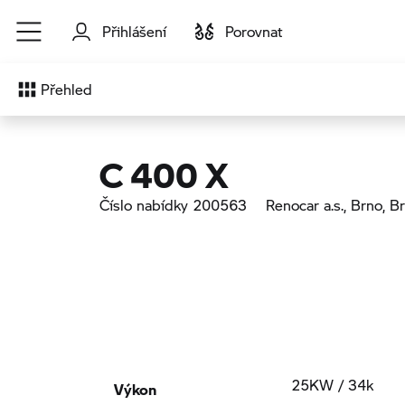
Přejít na hlavní obsah
Přihlášení
Porovnat
Přehled
C 400 X
Číslo nabídky 200563
Renocar a.s., Brno
, B
Výkon
25KW / 34k