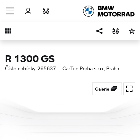
Přejít na hlavní obsah
Přihlášení
Porovnat
Přehled
R 1300 GS
Číslo nabídky 265637
CarTec Praha s.r.o.
, Praha
Galerie
Přepí