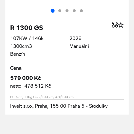
R 1300 GS
107KW / 146k
2026
1300cm3
Manuální
Benzín
Cena
579 000 Kč
netto 478 512 Kč
EURO 5, 110g CO2/100 km, 4.8l/100 km
Invelt s.r.o., Praha, 155 00 Praha 5 - Stodulky