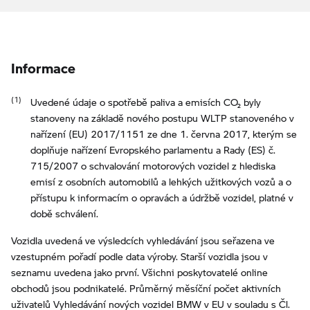
Informace
Uvedené údaje o spotřebě paliva a emisích CO₂ byly
stanoveny na základě nového postupu WLTP stanoveného v
nařízení (EU) 2017/1151 ze dne 1. června 2017, kterým se
doplňuje nařízení Evropského parlamentu a Rady (ES) č.
715/2007 o schvalování motorových vozidel z hlediska
emisí z osobních automobilů a lehkých užitkových vozů a o
přístupu k informacím o opravách a údržbě vozidel, platné v
době schválení.
Vozidla uvedená ve výsledcích vyhledávání jsou seřazena ve
vzestupném pořadí podle data výroby. Starší vozidla jsou v
seznamu uvedena jako první. Všichni poskytovatelé online
obchodů jsou podnikatelé. Průměrný měsíční počet aktivních
uživatelů Vyhledávání nových vozidel BMW v EU v souladu s Čl.