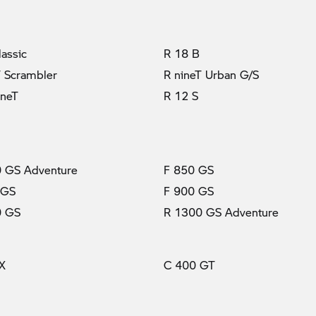
lassic
R 18 B
T Scrambler
R nineT Urban G/S
ineT
R 12 S
 GS Adventure
F 850 GS
 GS
F 900 GS
0 GS
R 1300 GS Adventure
X
C 400 GT