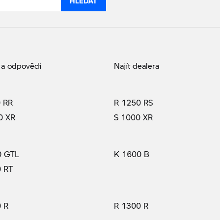
 a odpovědi
Najít dealera
 RR
R 1250 RS
0 XR
S 1000 XR
0 GTL
K 1600 B
0 RT
 R
R 1300 R