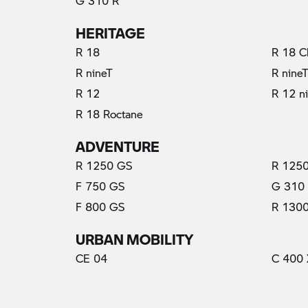
G 310 R
HERITAGE
R 18
R 18 C
R nineT
R nine
R 12
R 12 n
R 18 Roctane
ADVENTURE
R 1250 GS
R 1250
F 750 GS
G 310
F 800 GS
R 130
URBAN MOBILITY
CE 04
C 400 