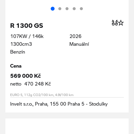
R 1300 GS
107KW / 146k
2026
1300cm3
Manuální
Benzín
Cena
569 000 Kč
netto 470 248 Kč
EURO 5, 112g CO2/100 km, 4.9l/100 km
Invelt s.r.o., Praha, 155 00 Praha 5 - Stodulky