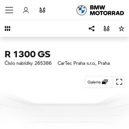
Přejít na hlavní obsah
Přihlášení
Porovnat
Přehled
R 1300 GS
Číslo nabídky 265386
CarTec Praha s.r.o.
, Praha
Galerie
Přepí