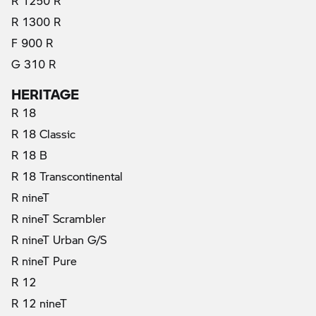
R 1250 R
R 1300 R
F 900 R
G 310 R
HERITAGE
R 18
R 18 Classic
R 18 B
R 18 Transcontinental
R nineT
R nineT Scrambler
R nineT Urban G/S
R nineT Pure
R 12
R 12 nineT