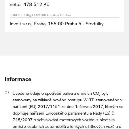
netto 478 512 Kč
EURO 5, 110g CO2/100 km, 4.8l/100 km
Invelt s.r.o., Praha, 155 00 Praha 5 - Stodulky
Informace
Uvedené údaje o spotřebě paliva a emisích CO₂ byly
stanoveny na základě nového postupu WLTP stanoveného v
nařízení (EU) 2017/1151 ze dne 1. června 2017, kterým se
doplňuje nařízení Evropského parlamentu a Rady (ES) č.
715/2007 o schvalování motorových vozidel z hlediska
emisí z osobních automobilů a lehkých užitkových vozů a o