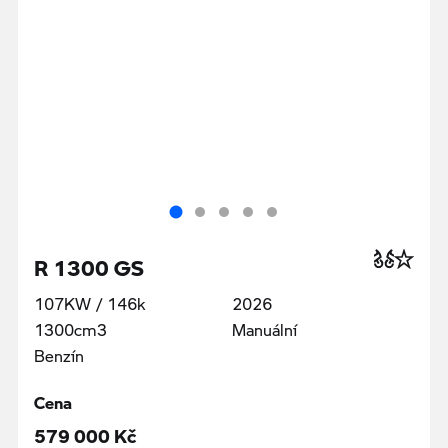
R 1300 GS
107KW / 146k
2026
1300cm3
Manuální
Benzín
Cena
579 000 Kč