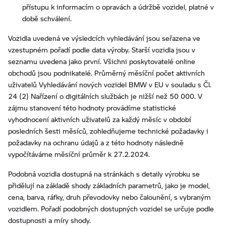
přístupu k informacím o opravách a údržbě vozidel, platné v
době schválení.
Vozidla uvedená ve výsledcích vyhledávání jsou seřazena ve
vzestupném pořadí podle data výroby. Starší vozidla jsou v
seznamu uvedena jako první. Všichni poskytovatelé online
obchodů jsou podnikatelé. Průměrný měsíční počet aktivních
uživatelů Vyhledávání nových vozidel BMW v EU v souladu s Čl.
24 (2) Nařízení o digitálních službách je nižší než 50 000. V
zájmu stanovení této hodnoty provádíme statistické
vyhodnocení aktivních uživatelů za každý měsíc v období
posledních šesti měsíců, zohledňujeme technické požadavky i
požadavky na ochranu údajů a z této hodnoty následně
vypočítáváme měsíční průměr k 27.2.2024.
Podobná vozidla dostupná na stránkách s detaily výrobku se
přidělují na základě shody základních parametrů, jako je model,
cena, barva, ráfky, druh převodovky nebo čalounění, s vybraným
vozidlem. Pořadí podobných dostupných vozidel se určuje podle
dostupnosti a míry shody.