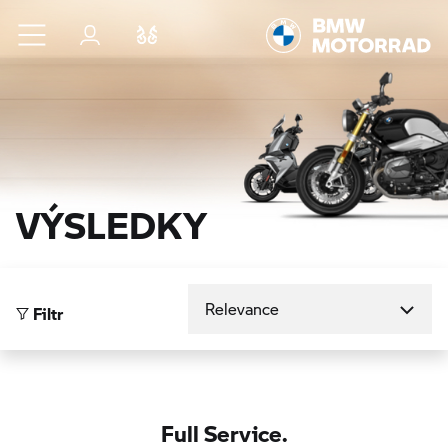
Přejít na hlavní obsah
Přihlášení
Porovnat
VÝSLEDKY
Seřadit podle
Filtr
Full Service.