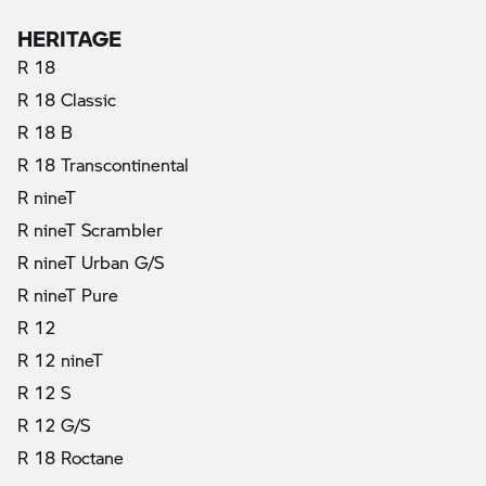
HERITAGE
R 18
R 18 Classic
R 18 B
R 18 Transcontinental
R nineT
R nineT Scrambler
R nineT Urban G/S
R nineT Pure
R 12
R 12 nineT
R 12 S
R 12 G/S
R 18 Roctane