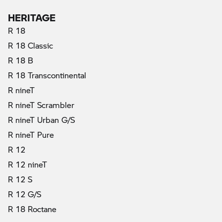
HERITAGE
R 18
R 18 Classic
R 18 B
R 18 Transcontinental
R nineT
R nineT Scrambler
R nineT Urban G/S
R nineT Pure
R 12
R 12 nineT
R 12 S
R 12 G/S
R 18 Roctane