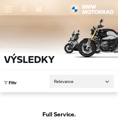
Přejít na hlavní obsah
Přihlášení
Porovnat
VÝSLEDKY
Seřadit podle
Filtr
Full Service.