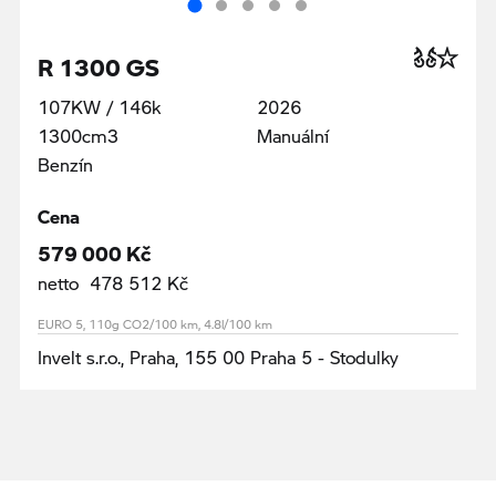
R 1300 GS
107KW / 146k
2026
1300cm3
Manuální
Benzín
Cena
579 000 Kč
netto 478 512 Kč
EURO 5, 110g CO2/100 km, 4.8l/100 km
Invelt s.r.o., Praha, 155 00 Praha 5 - Stodulky