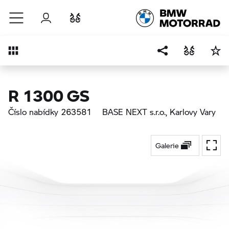
Přejít na hlavní obsah
Přihlášení
Porovnat
Přehled
R 1300 GS
Číslo nabídky 263581
BASE NEXT s.r.o.
, Karlovy Vary
Galerie
Přepí