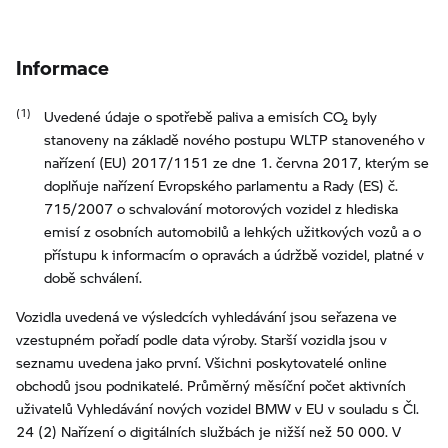
Informace
Uvedené údaje o spotřebě paliva a emisích CO₂ byly
stanoveny na základě nového postupu WLTP stanoveného v
nařízení (EU) 2017/1151 ze dne 1. června 2017, kterým se
doplňuje nařízení Evropského parlamentu a Rady (ES) č.
715/2007 o schvalování motorových vozidel z hlediska
emisí z osobních automobilů a lehkých užitkových vozů a o
přístupu k informacím o opravách a údržbě vozidel, platné v
době schválení.
Vozidla uvedená ve výsledcích vyhledávání jsou seřazena ve
vzestupném pořadí podle data výroby. Starší vozidla jsou v
seznamu uvedena jako první. Všichni poskytovatelé online
obchodů jsou podnikatelé. Průměrný měsíční počet aktivních
uživatelů Vyhledávání nových vozidel BMW v EU v souladu s Čl.
24 (2) Nařízení o digitálních službách je nižší než 50 000. V