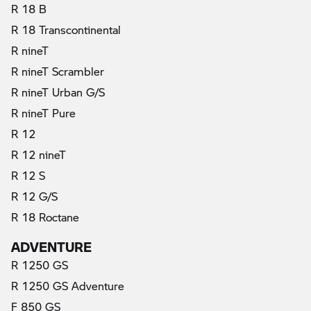
R 18 B
R 18 Transcontinental
R nineT
R nineT Scrambler
R nineT Urban G/S
R nineT Pure
R 12
R 12 nineT
R 12 S
R 12 G/S
R 18 Roctane
ADVENTURE
R 1250 GS
R 1250 GS Adventure
F 850 GS