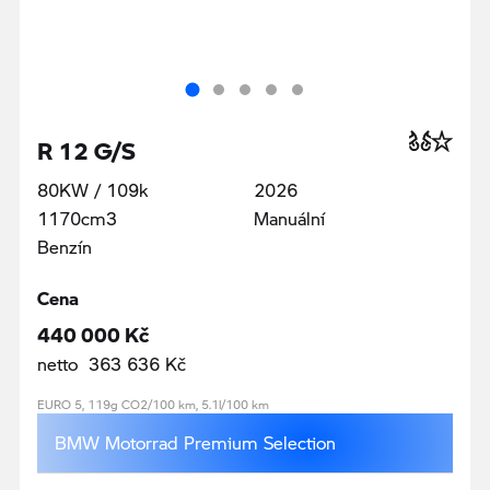
R 12 G/S
80KW / 109k
2026
1170cm3
Manuální
Benzín
Cena
440 000 Kč
netto 363 636 Kč
EURO 5, 119g CO2/100 km, 5.1l/100 km
BMW Motorrad Premium Selection