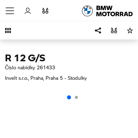
Přejít na hlavní obsah
Přihlášení
Porovnat
Přehled
R 12 G/S
Číslo nabídky 261433
Invelt s.r.o., Praha
, Praha 5 - Stodulky