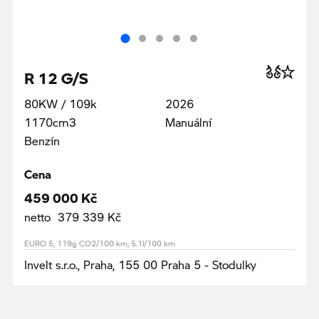
R 12 G/S
80KW / 109k
2026
1170cm3
Manuální
Benzín
Cena
459 000 Kč
netto 379 339 Kč
EURO 5, 119g CO2/100 km, 5.1l/100 km
Invelt s.r.o., Praha, 155 00 Praha 5 - Stodulky