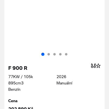
F 900 R
77KW / 105k
2026
895cm3
Manuální
Benzín
Cena
202 890 Kč