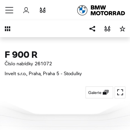
Přejít na hlavní obsah
Přihlášení
Porovnat
Přehled
F 900 R
Číslo nabídky 261072
Invelt s.r.o., Praha
, Praha 5 - Stodulky
Galerie
Přepí