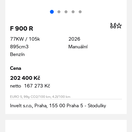
F 900 R
77KW / 105k
2026
895cm3
Manuální
Benzín
Cena
202 400 Kč
netto 167 273 Kč
EURO 5, 99g CO2/100 km, 4.2l/100 km
Invelt s.r.o., Praha, 155 00 Praha 5 - Stodulky