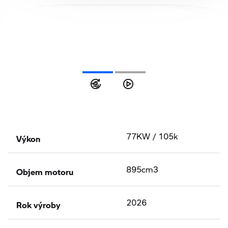
360° Exteriér
Video
Výkon
77KW / 105k
Objem motoru
895cm3
Rok výroby
2026