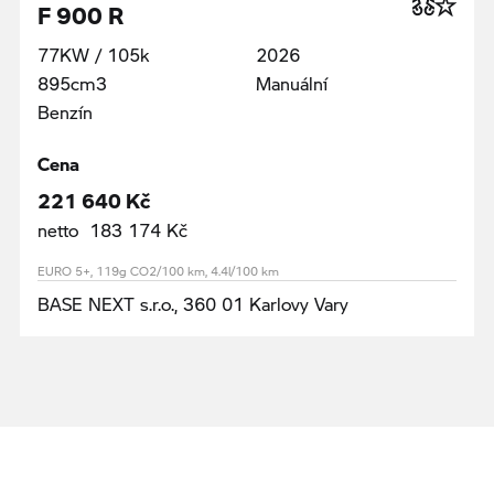
F 900 R
77KW / 105k
2026
895cm3
Manuální
Benzín
Cena
221 640 Kč
netto 183 174 Kč
EURO 5+, 119g CO2/100 km, 4.4l/100 km
BASE NEXT s.r.o., 360 01 Karlovy Vary