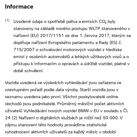
Informace
Uvedené údaje o spotřebě paliva a emisích CO₂ byly
stanoveny na základě nového postupu WLTP stanoveného v
nařízení (EU) 2017/1151 ze dne 1. června 2017, kterým se
doplňuje nařízení Evropského parlamentu a Rady (ES) č.
715/2007 o schvalování motorových vozidel z hlediska
emisí z osobních automobilů a lehkých užitkových vozů a o
přístupu k informacím o opravách a údržbě vozidel, platné v
době schválení.
Vozidla uvedená ve výsledcích vyhledávání jsou seřazena ve
vzestupném pořadí podle data výroby. Starší vozidla jsou v
seznamu uvedena jako první. Všichni poskytovatelé online
obchodů jsou podnikatelé. Průměrný měsíční počet aktivních
uživatelů Vyhledávání nových vozidel BMW v EU v souladu s Čl.
24 (2) Nařízení o digitálních službách je nižší než 50 000. V
zájmu stanovení této hodnoty provádíme statistické
vyhodnocení aktivních uživatelů za každý měsíc v období