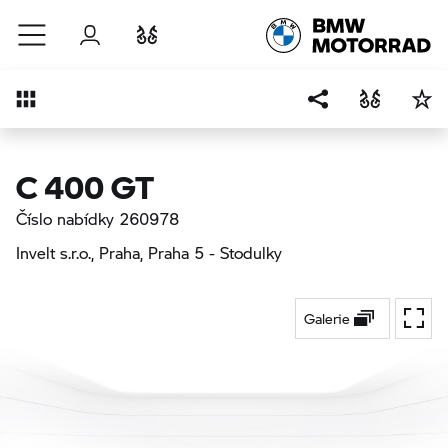
Přejít na hlavní obsah
Přihlášení
Porovnat
Přehled
C 400 GT
Číslo nabídky 260978
Invelt s.r.o., Praha
, Praha 5 - Stodulky
Galerie
Přepí