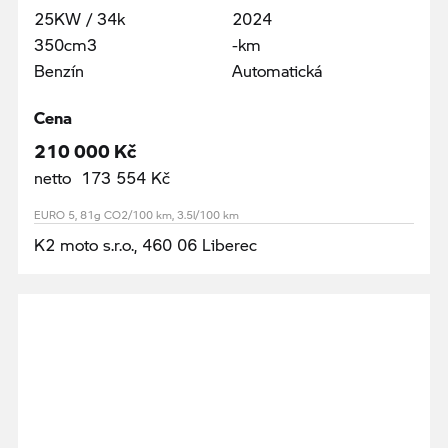
25KW / 34k
2024
350cm3
-km
Benzín
Automatická
Cena
210 000 Kč
netto 173 554 Kč
EURO 5, 81g CO2/100 km, 3.5l/100 km
K2 moto s.r.o., 460 06 Liberec