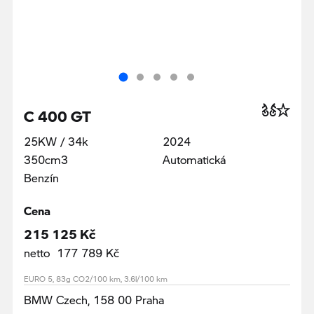
C 400 GT
25KW / 34k
2024
350cm3
Automatická
Benzín
Cena
215 125 Kč
netto 177 789 Kč
EURO 5, 83g CO2/100 km, 3.6l/100 km
BMW Czech, 158 00 Praha