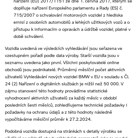
nařízení (EU) 2017/1151 ze dne 1. června 2017, kterým se
doplňuje nařízení Evropského parlamentu a Rady (ES) č.
715/2007 o schvalování motorových vozidel z hlediska
emisí z osobních automobilů a lehkých užitkových vozů a o
přístupu k informacím o opravách a údržbě vozidel, platné v
době schválení.
Vozidla uvedená ve výsledcích vyhledávání jsou seřazena ve
vzestupném pořadí podle data výroby. Starší vozidla jsou v
seznamu uvedena jako první. Všichni poskytovatelé online
obchodů jsou podnikatelé. Průměrný měsíční počet aktivních
uživatelů Vyhledávání nových vozidel BMW v EU v souladu s Čl.
24 (2) Nařízení o digitálních službách je nižší než 50 000. V
zájmu stanovení této hodnoty provádíme statistické
vyhodnocení aktivních uživatelů za každý měsíc v období
posledních šesti měsíců, zohledňujeme technické požadavky i
požadavky na ochranu údajů a z této hodnoty následně
vypočítáváme měsíční průměr k 27.2.2024.
Podobná vozidla dostupná na stránkách s detaily výrobku se