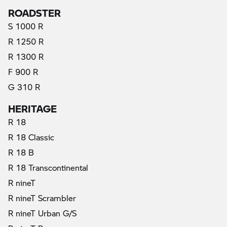
ROADSTER
S 1000 R
R 1250 R
R 1300 R
F 900 R
G 310 R
HERITAGE
R 18
R 18 Classic
R 18 B
R 18 Transcontinental
R nineT
R nineT Scrambler
R nineT Urban G/S