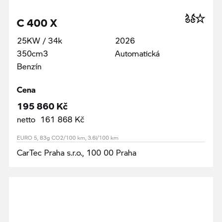
C 400 X
25KW / 34k
2026
350cm3
Automatická
Benzín
Cena
195 860 Kč
netto 161 868 Kč
EURO 5, 83g CO2/100 km, 3.6l/100 km
CarTec Praha s.r.o., 100 00 Praha