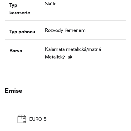
Typ
Skútr
karoserie
Typ pohonu
Rozvody řemenem
Barva
Kalamata metalická/matná
Metalický lak
Emise
EURO 5