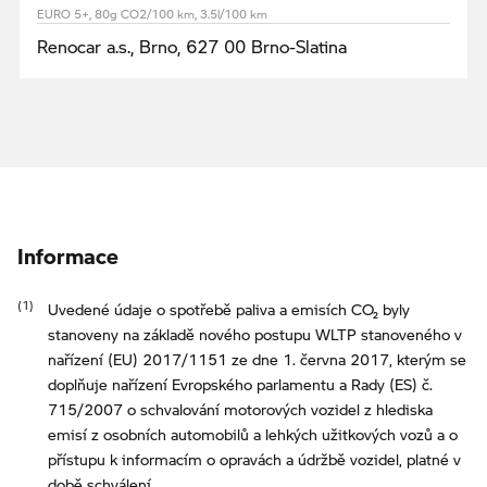
EURO 5+, 80g CO2/100 km, 3.5l/100 km
Renocar a.s., Brno, 627 00 Brno-Slatina
Informace
Uvedené údaje o spotřebě paliva a emisích CO₂ byly
stanoveny na základě nového postupu WLTP stanoveného v
nařízení (EU) 2017/1151 ze dne 1. června 2017, kterým se
doplňuje nařízení Evropského parlamentu a Rady (ES) č.
715/2007 o schvalování motorových vozidel z hlediska
emisí z osobních automobilů a lehkých užitkových vozů a o
přístupu k informacím o opravách a údržbě vozidel, platné v
době schválení.