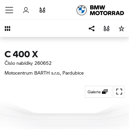
Přejít na hlavní obsah
Přihlášení
Porovnat
Přehled
C 400 X
Číslo nabídky 260652
Motocentrum BARTH s.r.o.
, Pardubice
Galerie
Přepí