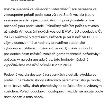
Vozidla uvedená ve výsledcích vyhledávání jsou seřazena ve
vzestupném pořadí podle data výroby. Starší vozidla jsou v
seznamu uvedena jako první. Všichni poskytovatelé online
obchodů jsou podnikatelé. Průměrný měsíční počet aktivních
uživatelů Vyhledávání nových vozidel BMW v EU v souladu s Čl.
24 (2) Nařízení o digitálních službách je nižší než 50 000. V
zájmu stanovení této hodnoty provádíme statistické
vyhodnocení aktivních uživatelů za každý měsíc v období
posledních šesti měsíců, zohledňujeme technické požadavky i
požadavky na ochranu údajů a z této hodnoty následně
vypočítáváme měsíční průměr k 27.2.2024.
Podobná vozidla dostupná na stránkách s detaily výrobku se
přidělují na základě shody základních parametrů, jako je model,
cena, barva, ráfky, druh převodovky nebo čalounění, s vybraným
vozidlem. Pořadí podobných dostupných vozidel se určuje podle
dostupnosti a míry shody.