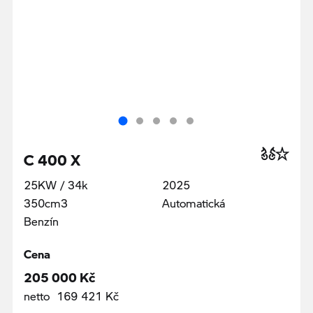
C 400 X
25KW / 34k
2025
350cm3
Automatická
Benzín
Cena
205 000 Kč
netto 169 421 Kč