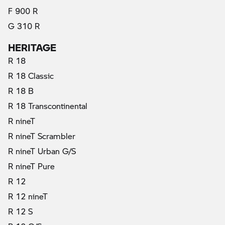
F 900 R
G 310 R
HERITAGE
R 18
R 18 Classic
R 18 B
R 18 Transcontinental
R nineT
R nineT Scrambler
R nineT Urban G/S
R nineT Pure
R 12
R 12 nineT
R 12 S