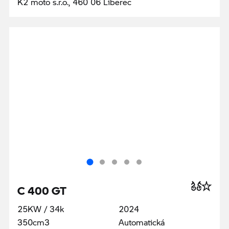
K2 moto s.r.o., 460 06 Liberec
C 400 GT
25KW / 34k
2024
350cm3
Automatická