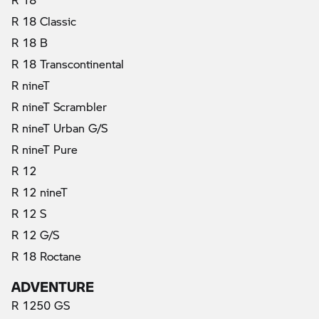
R 18 Classic
R 18 B
R 18 Transcontinental
R nineT
R nineT Scrambler
R nineT Urban G/S
R nineT Pure
R 12
R 12 nineT
R 12 S
R 12 G/S
R 18 Roctane
ADVENTURE
R 1250 GS