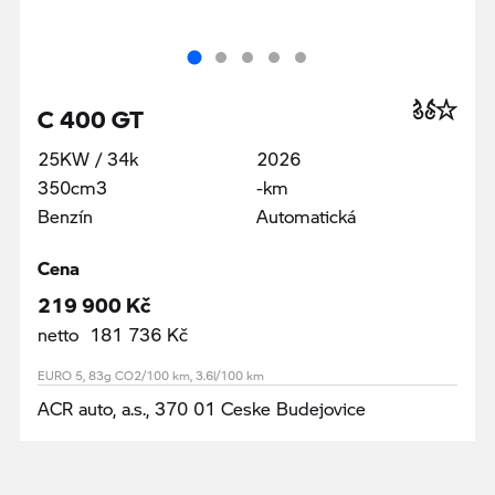
C 400 GT
25KW / 34k
2026
350cm3
-km
Benzín
Automatická
Cena
219 900 Kč
netto 181 736 Kč
EURO 5, 83g CO2/100 km, 3.6l/100 km
ACR auto, a.s., 370 01 Ceske Budejovice