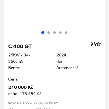
C 400 GT
25KW / 34k
2024
350cm3
-km
Benzín
Automatická
Cena
210 000 Kč
netto 173 554 Kč
EURO 5, 81g CO2/100 km, 3.5l/100 km