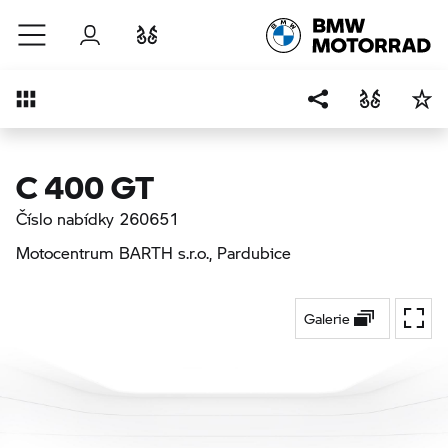
Přejít na hlavní obsah
Přihlášení
Porovnat
Přehled
C 400 GT
Číslo nabídky 260651
Motocentrum BARTH s.r.o.
, Pardubice
Galerie
Přepí