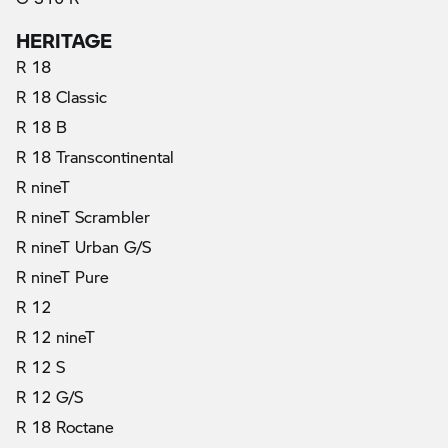
HERITAGE
R 18
R 18 Classic
R 18 B
R 18 Transcontinental
R nineT
R nineT Scrambler
R nineT Urban G/S
R nineT Pure
R 12
R 12 nineT
R 12 S
R 12 G/S
R 18 Roctane