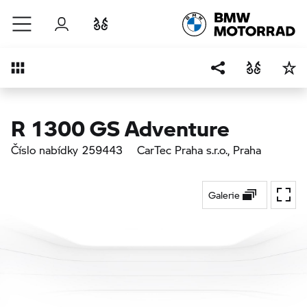
Přejít na hlavní obsah
Přihlášení
Porovnat
Přehled
R 1300 GS Adventure
Číslo nabídky 259443
CarTec Praha s.r.o.
, Praha
Galerie
Přepí