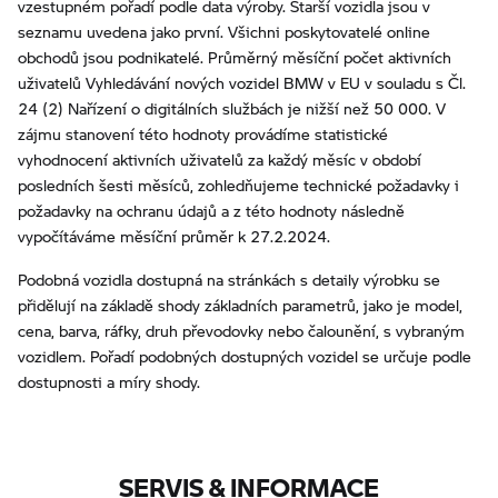
vzestupném pořadí podle data výroby. Starší vozidla jsou v
seznamu uvedena jako první. Všichni poskytovatelé online
obchodů jsou podnikatelé. Průměrný měsíční počet aktivních
uživatelů Vyhledávání nových vozidel BMW v EU v souladu s Čl.
24 (2) Nařízení o digitálních službách je nižší než 50 000. V
zájmu stanovení této hodnoty provádíme statistické
vyhodnocení aktivních uživatelů za každý měsíc v období
posledních šesti měsíců, zohledňujeme technické požadavky i
požadavky na ochranu údajů a z této hodnoty následně
vypočítáváme měsíční průměr k 27.2.2024.
Podobná vozidla dostupná na stránkách s detaily výrobku se
přidělují na základě shody základních parametrů, jako je model,
cena, barva, ráfky, druh převodovky nebo čalounění, s vybraným
vozidlem. Pořadí podobných dostupných vozidel se určuje podle
dostupnosti a míry shody.
SERVIS & INFORMACE