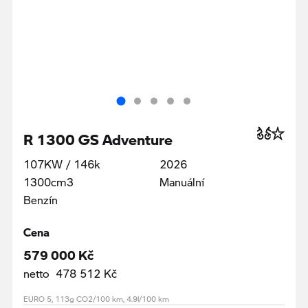
R 1300 GS Adventure
107KW / 146k
2026
1300cm3
Manuální
Benzín
Cena
579 000 Kč
netto 478 512 Kč
EURO 5, 113g CO2/100 km, 4.9l/100 km