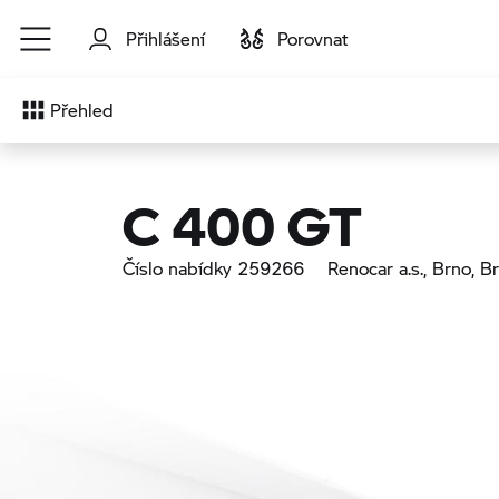
Přejít na hlavní obsah
Přihlášení
Porovnat
Přehled
C 400 GT
Číslo nabídky 259266
Renocar a.s., Brno
, B