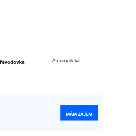
řevodovka
Automatická
MÁM ZÁJEM