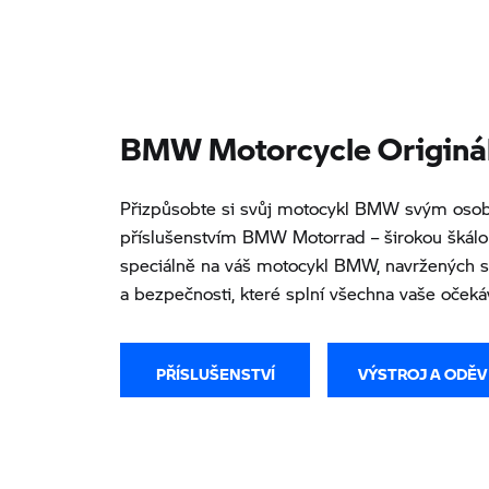
BMW Motorcycle Origináln
Přizpůsobte si svůj motocykl BMW svým osob
příslušenstvím BMW Motorrad – širokou škál
speciálně na váš motocykl BMW, navržených s 
a bezpečnosti, které splní všechna vaše očeká
PŘÍSLUŠENSTVÍ
VÝSTROJ A ODĚV