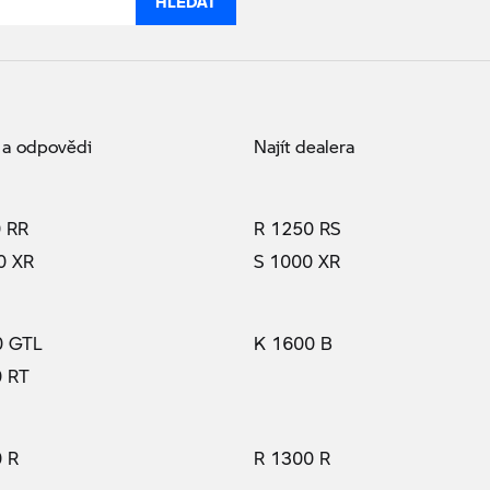
 a odpovědi
Najít dealera
 RR
R 1250 RS
0 XR
S 1000 XR
0 GTL
K 1600 B
0 RT
 R
R 1300 R