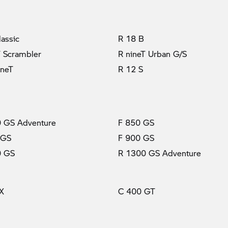
lassic
R 18 B
T Scrambler
R nineT Urban G/S
ineT
R 12 S
 GS Adventure
F 850 GS
 GS
F 900 GS
0 GS
R 1300 GS Adventure
X
C 400 GT