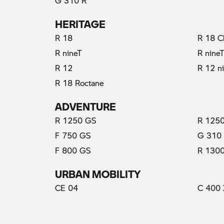
G 310 R
HERITAGE
R 18
R 18 C
R nineT
R nine
R 12
R 12 n
R 18 Roctane
ADVENTURE
R 1250 GS
R 1250
F 750 GS
G 310
F 800 GS
R 130
URBAN MOBILITY
CE 04
C 400 