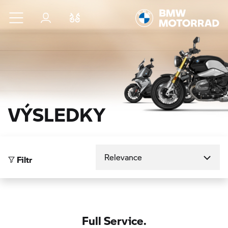
Přejít na hlavní obsah
Přihlášení
Porovnat
VÝSLEDKY
Seřadit podle
Filtr
Full Service.