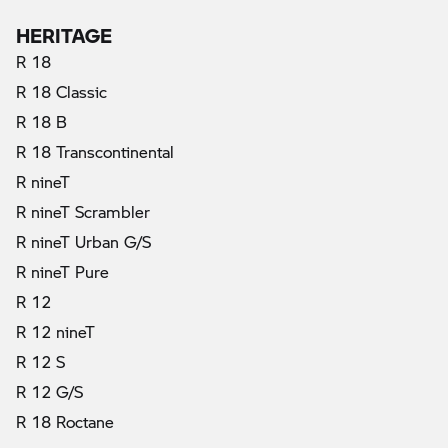
HERITAGE
R 18
R 18 Classic
R 18 B
R 18 Transcontinental
R nineT
R nineT Scrambler
R nineT Urban G/S
R nineT Pure
R 12
R 12 nineT
R 12 S
R 12 G/S
R 18 Roctane