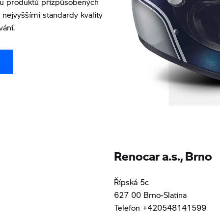
ou produktů přizpůsobených
nejvyššími standardy kvality
vání.
Renocar a.s., Brno
Řípská 5c
627 00 Brno-Slatina
Telefon +420548141599