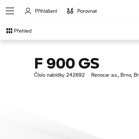
Přejít na hlavní obsah
Přihlášení
Porovnat
Přehled
F 900 GS
Číslo nabídky 242692
Renocar a.s., Brno
, B