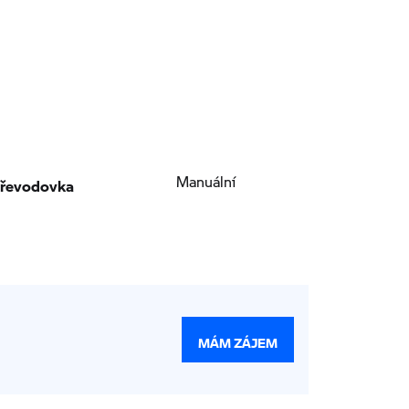
řevodovka
Manuální
MÁM ZÁJEM