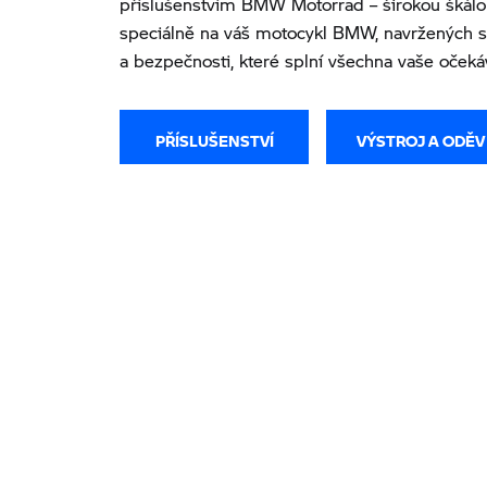
příslušenstvím BMW Motorrad – širokou škál
speciálně na váš motocykl BMW, navržených s 
a bezpečnosti, které splní všechna vaše očeká
PŘÍSLUŠENSTVÍ
VÝSTROJ A ODĚV