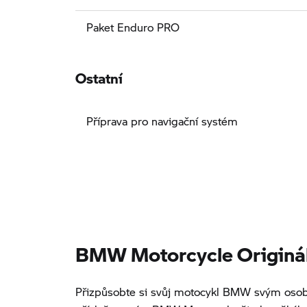
Paket Enduro PRO
Ostatní
Příprava pro navigační systém
BMW Motorcycle Origináln
Přizpůsobte si svůj motocykl BMW svým osob