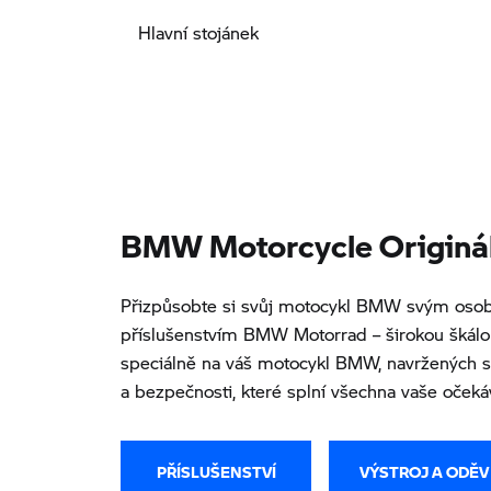
Hlavní stojánek
BMW Motorcycle Origináln
Přizpůsobte si svůj motocykl BMW svým osob
příslušenstvím BMW Motorrad – širokou škál
speciálně na váš motocykl BMW, navržených s 
a bezpečnosti, které splní všechna vaše očeká
PŘÍSLUŠENSTVÍ
VÝSTROJ A ODĚV