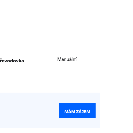
řevodovka
Manuální
MÁM ZÁJEM