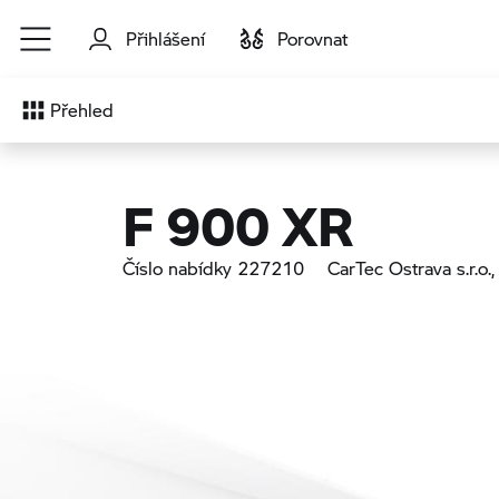
Přejít na hlavní obsah
Přihlášení
Porovnat
Přehled
F 900 XR
Číslo nabídky 227210
CarTec Ostrava s.r.o.
,