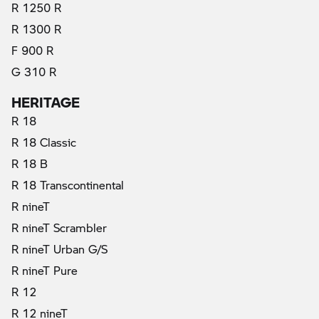
R 1250 R
R 1300 R
F 900 R
G 310 R
HERITAGE
R 18
R 18 Classic
R 18 B
R 18 Transcontinental
R nineT
R nineT Scrambler
R nineT Urban G/S
R nineT Pure
R 12
R 12 nineT