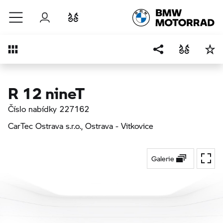
Přejít na hlavní obsah
Přihlášení
Porovnat
Přehled
R 12 nineT
Číslo nabídky 227162
CarTec Ostrava s.r.o.
, Ostrava - Vitkovice
Galerie
Přepí