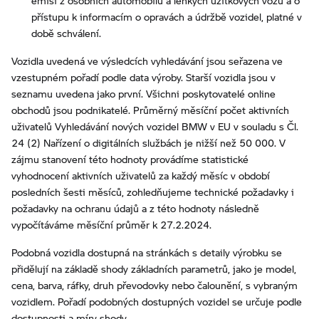
emisí z osobních automobilů a lehkých užitkových vozů a o
přístupu k informacím o opravách a údržbě vozidel, platné v
době schválení.
Vozidla uvedená ve výsledcích vyhledávání jsou seřazena ve
vzestupném pořadí podle data výroby. Starší vozidla jsou v
seznamu uvedena jako první. Všichni poskytovatelé online
obchodů jsou podnikatelé. Průměrný měsíční počet aktivních
uživatelů Vyhledávání nových vozidel BMW v EU v souladu s Čl.
24 (2) Nařízení o digitálních službách je nižší než 50 000. V
zájmu stanovení této hodnoty provádíme statistické
vyhodnocení aktivních uživatelů za každý měsíc v období
posledních šesti měsíců, zohledňujeme technické požadavky i
požadavky na ochranu údajů a z této hodnoty následně
vypočítáváme měsíční průměr k 27.2.2024.
Podobná vozidla dostupná na stránkách s detaily výrobku se
přidělují na základě shody základních parametrů, jako je model,
cena, barva, ráfky, druh převodovky nebo čalounění, s vybraným
vozidlem. Pořadí podobných dostupných vozidel se určuje podle
dostupnosti a míry shody.