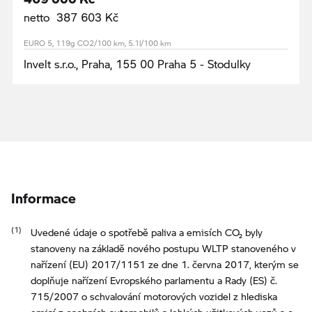
netto 387 603 Kč
EURO 5, 119g CO2/100 km, 5.1l/100 km
Invelt s.r.o., Praha, 155 00 Praha 5 - Stodulky
Informace
Uvedené údaje o spotřebě paliva a emisích CO₂ byly
stanoveny na základě nového postupu WLTP stanoveného v
nařízení (EU) 2017/1151 ze dne 1. června 2017, kterým se
doplňuje nařízení Evropského parlamentu a Rady (ES) č.
715/2007 o schvalování motorových vozidel z hlediska