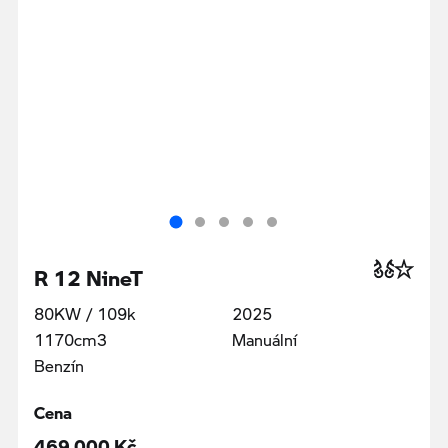
R 12 NineT
80KW / 109k
2025
1170cm3
Manuální
Benzín
Cena
469 000 Kč