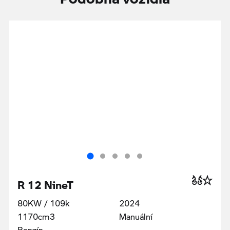
R 12 NineT
80KW / 109k
2024
1170cm3
Manuální
Benzín