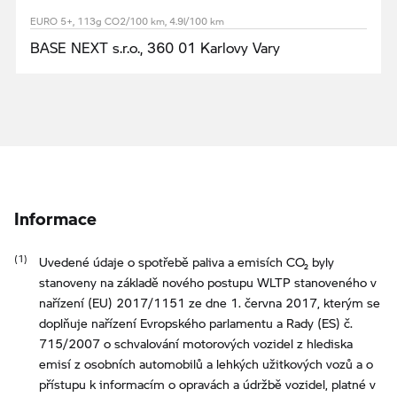
EURO 5+, 113g CO2/100 km, 4.9l/100 km
BASE NEXT s.r.o., 360 01 Karlovy Vary
Informace
Uvedené údaje o spotřebě paliva a emisích CO₂ byly
stanoveny na základě nového postupu WLTP stanoveného v
nařízení (EU) 2017/1151 ze dne 1. června 2017, kterým se
doplňuje nařízení Evropského parlamentu a Rady (ES) č.
715/2007 o schvalování motorových vozidel z hlediska
emisí z osobních automobilů a lehkých užitkových vozů a o
přístupu k informacím o opravách a údržbě vozidel, platné v