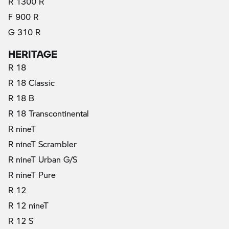
R 1300 R
F 900 R
G 310 R
HERITAGE
R 18
R 18 Classic
R 18 B
R 18 Transcontinental
R nineT
R nineT Scrambler
R nineT Urban G/S
R nineT Pure
R 12
R 12 nineT
R 12 S