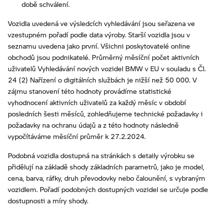
době schválení.
Vozidla uvedená ve výsledcích vyhledávání jsou seřazena ve
vzestupném pořadí podle data výroby. Starší vozidla jsou v
seznamu uvedena jako první. Všichni poskytovatelé online
obchodů jsou podnikatelé. Průměrný měsíční počet aktivních
uživatelů Vyhledávání nových vozidel BMW v EU v souladu s Čl.
24 (2) Nařízení o digitálních službách je nižší než 50 000. V
zájmu stanovení této hodnoty provádíme statistické
vyhodnocení aktivních uživatelů za každý měsíc v období
posledních šesti měsíců, zohledňujeme technické požadavky i
požadavky na ochranu údajů a z této hodnoty následně
vypočítáváme měsíční průměr k 27.2.2024.
Podobná vozidla dostupná na stránkách s detaily výrobku se
přidělují na základě shody základních parametrů, jako je model,
cena, barva, ráfky, druh převodovky nebo čalounění, s vybraným
vozidlem. Pořadí podobných dostupných vozidel se určuje podle
dostupnosti a míry shody.