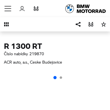
Přejít na hlavní obsah
Přihlášení
Porovnat
Přehled
R 1300 RT
Číslo nabídky 219870
ACR auto, a.s.
, Ceske Budejovice